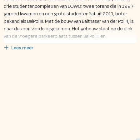
drie studentencomplexen van DUWO: twee torens die in 1997
gereed kwamen en een grote studentenflat uit 2011, beter
bekend als BalPol III. Met de bouw van Balthasar van der Pol 4, is
daar dus een vierde bijgekomen. Het gebouw staat op de plek
van de vroegere parkeerplaats tussen BalPol III en
studentencomplex Korvezeestraat.
Feitelijk werden de plannen en het ontwerp voor de
nieuwbouw al gemaakt in 2012. Bestuurlijke, administratieve en
milieutechnische obstakels zorgden echter voor veel
vertraging. In 2023 gaf de gemeente groen licht voor de
nieuwbouw en er is een bouwvergunning.
De woningen
BalPol 4 bestaat uit 136 woningen, allemaal zelfstandige
studio’s (met eigen voordeur, keuken en badkamer dus). Ze zijn
ca. 28 m2 groot.
Voorzieningen