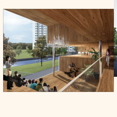
Voor de ontmoeting met medestudenten zijn er twee common
rooms. De grootste – van ruim 300 m2 – is een collectieve
gedeeltelijk overdekte buitenruimte. Binnen is er dan nog een
common room van 85 m2. Voor de inrichting van beide ruimten
is een interieurontwerper in de arm genomen. Verder heeft het
gebouw een inpandige fietsenstalling, een wasserette en een
inpandige ruimte voor de afvalverzameling.
Omgeving
Wonen in de Balthasar van der Polweg Noord betekent dat je op
de levendige TU Delft campus zit. De groene, parkachtige
ingerichte campus is met 161 hectare groter dan de Delftse
binnenstad en daarmee een van de grootste van Europa. Als ze
er allemaal zijn, werken er op de hele campus zo’n 27.000
mensen. Het zijn studenten, wetenschappers en medewerkers
van de universiteit, maar ook personeel van de vele (technische
en wetenschappelijke) bedrijven op de campus.