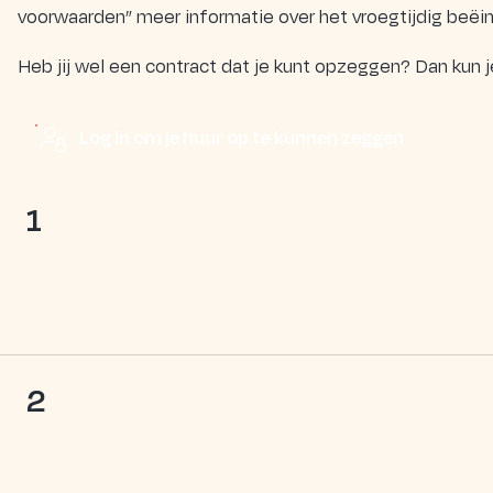
voorwaarden” meer informatie over het vroegtijdig beëin
Heb jij wel een contract dat je kunt opzeggen? Dan kun je
Log in om je huur op te kunnen zeggen
1
2